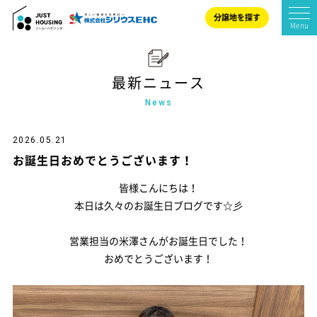
分譲地を探す
Menu
最新ニュース
来店予約
イベント参加
News
2026.05.21
お誕生日おめでとうございます！
展示場へ行く
カタログ請求
皆様こんにちは！
本日は久々のお誕生日ブログです☆彡
営業担当の米澤さんがお誕生日でした！
HOME
おめでとうございます！
ジャストハウジングの家づくり
商品紹介