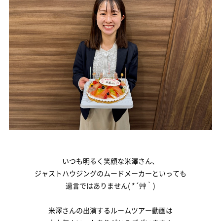
建築実例
お客様の声
建売を探す
分譲地を探す
モデルハウス・ショールーム
イベント情報
いつも明るく笑顔な米澤さん、
新着情報
ジャストハウジングのムードメーカーといっても
過言ではありません( *´艸｀)
お役立ち情報
米澤さんの出演するルームツアー動画は
資料請求・お問い合わせ