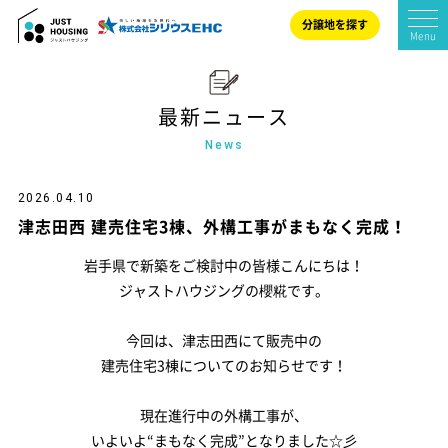
分譲地を探す
Menu
最新ニュース
来店予約
イベント参加
News
2026.04.10
津志田西 建売住宅3棟、外構工事がまもなく完成！
展示場へ行く
カタログ請求
岩手県で新築をご検討中の皆様こんにちは！
ジャストハウジングの櫻糀です。
今回は、津志田西にて販売中の
HOME
建売住宅3棟についてのお知らせです！
ジャストハウジングの家づくり
現在進行中の外構工事が、
いよいよ“まもなく完成”となりました☆彡
商品紹介