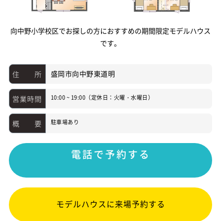
建築実例
向中野小学校区でお探しの方におすすめの期間限定モデルハウス
です。
お客様の声
建売を探す
盛岡市向中野東道明
住 所
分譲地を探す
10:00 ~ 19:00（定休日：火曜・水曜日）
営業時間
モデルハウス・ショールーム
駐車場あり
概 要
イベント情報
電話で予約する
新着情報
お役立ち情報
モデルハウスに来場予約する
資料請求・お問い合わせ