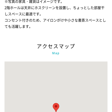
※写真の家具・雑貨はイメージです。
シンプルで使いやすく、飽きのこないデザインが魅力的な水回
り。
キッチンからの距離も近く、家事動線もスムーズです。
浴室には暖房乾燥機がついており、コンパクトなお家でも部屋干
しを助けます。
※写真の家具・雑貨はイメージです。
2階ホールは天井にホスクリーンを設置し、ちょっとした部屋干
しスペースに最適です。
コンセント付きのため、アイロンがけや小さな書斎スペースとし
ても活躍します。