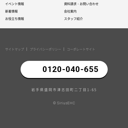
HOME
ジャストハウジングの家づくり
商品紹介
―リーズナブルな理由
建築実例
―安心と信頼の定期点検・保証
お客様の声
―高品質な住宅性能
建売を探す
分譲地を探す
モデルハウス・ショールーム
来場予約キャンペーン
イベント情報
資料請求・お問い合わせ
新着情報
会社案内
お役立ち情報
スタッフ紹介