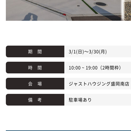
期 間
3/1(日)～3/30(月)
時 間
10:00 ~ 19:00（2時間枠）
会 場
ジャストハウジング盛岡南店
備 考
駐車場あり